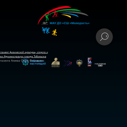
тамент физической культуры, спорта и
ики Администрации города Тобольска
тамента Алеева Ольга Фаридовна