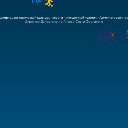
Департамент физической культуры, спорта и молодежной политики Администрации го
Директор Департамента Алеева Ольга Фаридовна