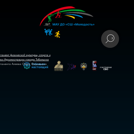
тамент физической культуры, спорта и
ики Администрации города Тобольска
тамента Алеева Ольга Фаридовна