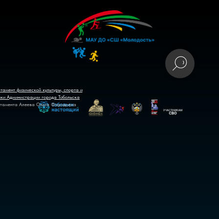
тамент физической культуры, спорта и
ики Администрации города Тобольска
тамента Алеева Ольга Фаридовна