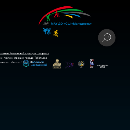
тамент физической культуры, спорта и
ики Администрации города Тобольска
тамента Алеева Ольга Фаридовна