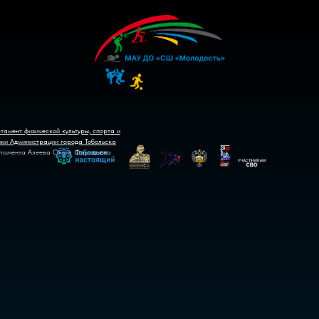
тамент физической культуры, спорта и
ики Администрации города Тобольска
тамента Алеева Ольга Фаридовна