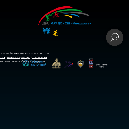
тамент физической культуры, спорта и
ики Администрации города Тобольска
тамента Алеева Ольга Фаридовна