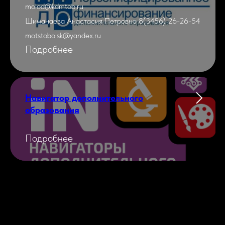
molod@kdmtob.ru
Шиманаева Анастасия Петровна 8(3456) 26-26-54
motstobolsk@yandex.ru
Подробнее
Навигатор дополнительного
образования
Подробнее