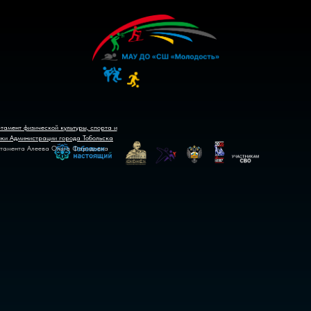
тамент физической культуры, спорта и
ики Администрации города Тобольска
тамента Алеева Ольга Фаридовна