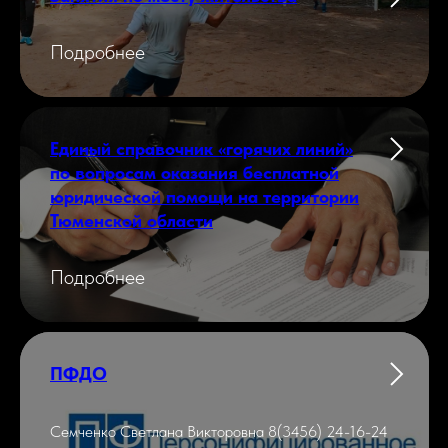
Подробнее
Единый справочник «горячих линий»
по вопросам оказания бесплатной
юридической помощи на территории
Тюменской области
Подробнее
ПФДО
Семченко Светлана Викторовна 8(3456) 24-16-24