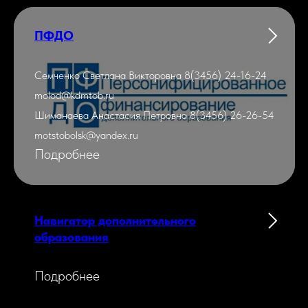
ПФДО
Семченко Светлана Викторовна 8(3456) 24-16-24
molod@kdmtob.ru
Шиманаева Анастасия Петровна 8(3456) 26-26-54
motstobolsk@yandex.ru
Подробнее
Навигатор дополнительного
образования
Подробнее