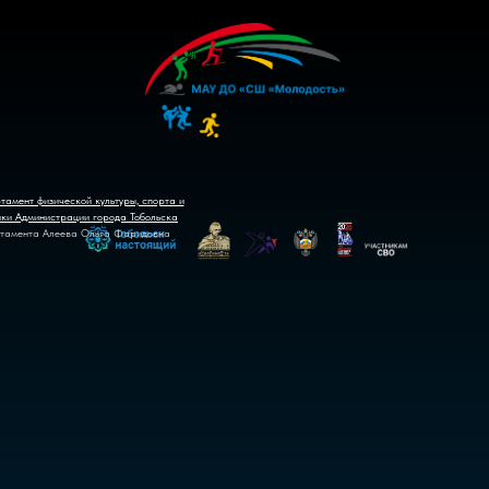
тамент физической культуры, спорта и
ики Администрации города Тобольска
тамента Алеева Ольга Фаридовна