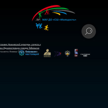
тамент физической культуры, спорта и
ики Администрации города Тобольска
тамента Алеева Ольга Фаридовна