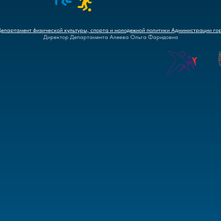
Департамент физической культуры, спорта и молодежной политики Администрации го
Директор Департамента Алеева Ольга Фаридовна