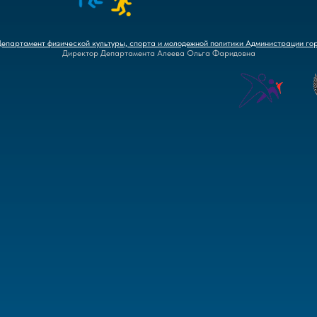
Департамент физической культуры, спорта и молодежной политики Администрации го
Директор Департамента Алеева Ольга Фаридовна