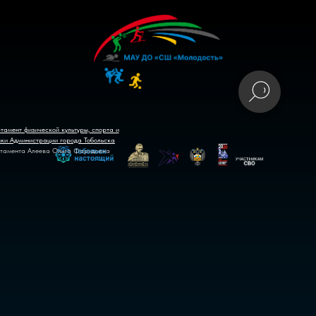
тамент физической культуры, спорта и
ики Администрации города Тобольска
тамента Алеева Ольга Фаридовна