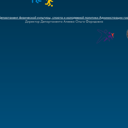
Департамент физической культуры, спорта и молодежной политики Администрации го
Директор Департамента Алеева Ольга Фаридовна