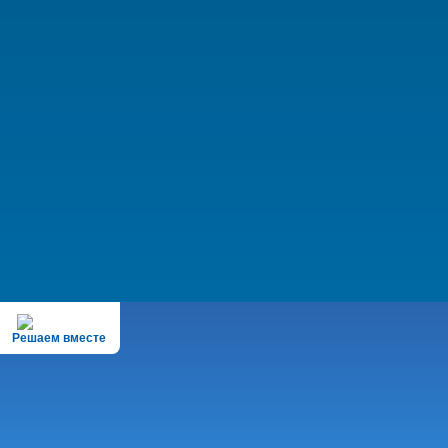
Решаем вместе