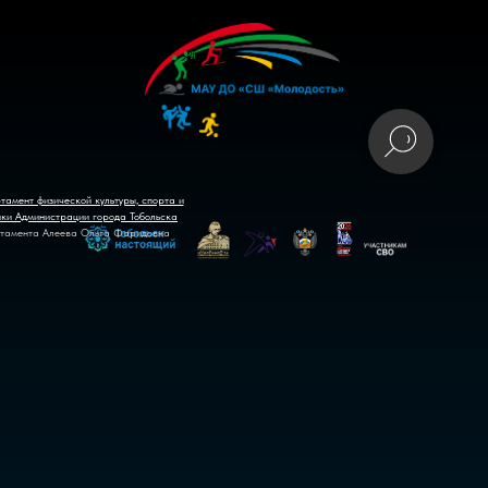
тамент физической культуры, спорта и
ики Администрации города Тобольска
тамента Алеева Ольга Фаридовна