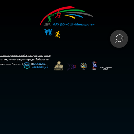
тамент физической культуры, спорта и
ики Администрации города Тобольска
тамента Алеева Ольга Фаридовна