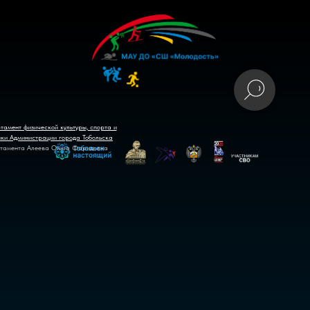
тамент физической культуры, спорта и
ики Администрации города Тобольска
тамента Алеева Ольга Фаридовна