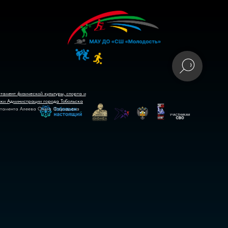
тамент физической культуры, спорта и
ики Администрации города Тобольска
тамента Алеева Ольга Фаридовна