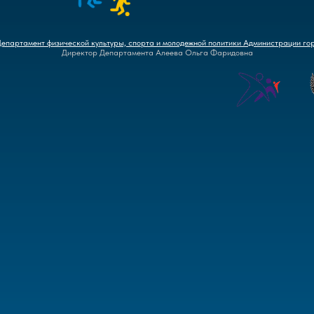
Департамент физической культуры, спорта и молодежной политики Администрации го
Директор Департамента Алеева Ольга Фаридовна