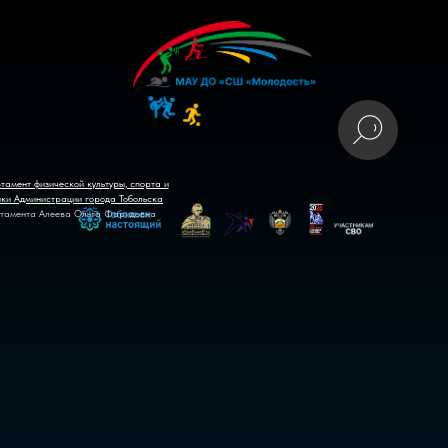
тамент физической культуры, спорта и
ики Администрации города Тобольска
тамента Алеева Ольга Фаридовна