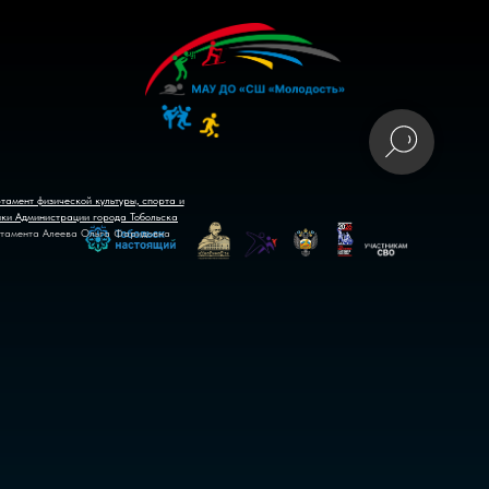
тамент физической культуры, спорта и
ики Администрации города Тобольска
тамента Алеева Ольга Фаридовна