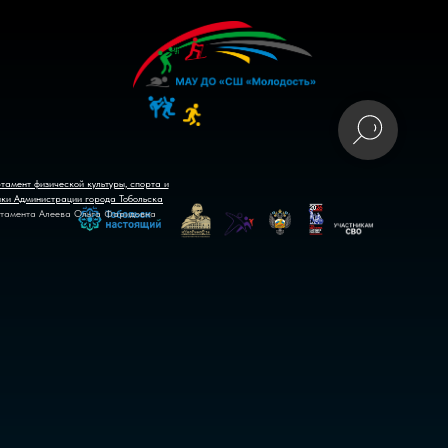
тамент физической культуры, спорта и
ики Администрации города Тобольска
тамента Алеева Ольга Фаридовна