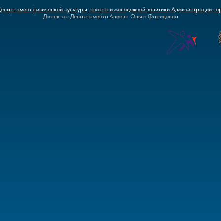
Департамент физической культуры, спорта и молодежной политики Администрации го
Директор Департамента Алеева Ольга Фаридовна