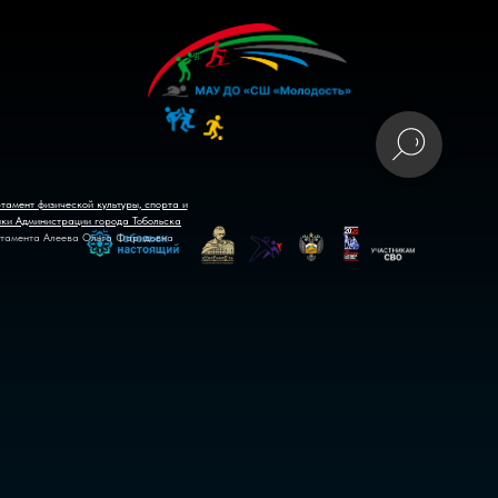
тамент физической культуры, спорта и
ики Администрации города Тобольска
тамента Алеева Ольга Фаридовна