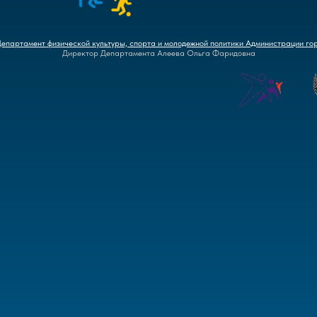
Департамент физической культуры, спорта и молодежной политики Администрации го
Директор Департамента Алеева Ольга Фаридовна