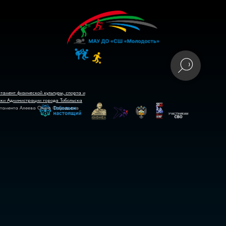
тамент физической культуры, спорта и
ики Администрации города Тобольска
тамента Алеева Ольга Фаридовна