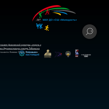
тамент физической культуры, спорта и
ики Администрации города Тобольска
тамента Алеева Ольга Фаридовна