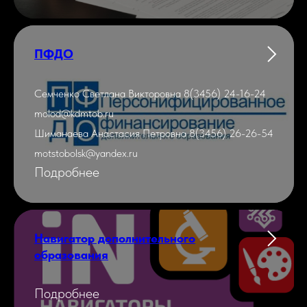
ПФДО
Семченко Светлана Викторовна 8(3456) 24-16-24
molod@kdmtob.ru
Шиманаева Анастасия Петровна 8(3456) 26-26-54
motstobolsk@yandex.ru
Подробнее
Навигатор дополнительного
образования
Подробнее