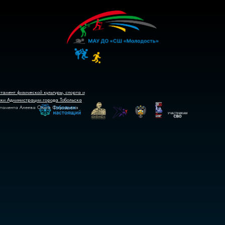
тамент физической культуры, спорта и
ики Администрации города Тобольска
тамента Алеева Ольга Фаридовна