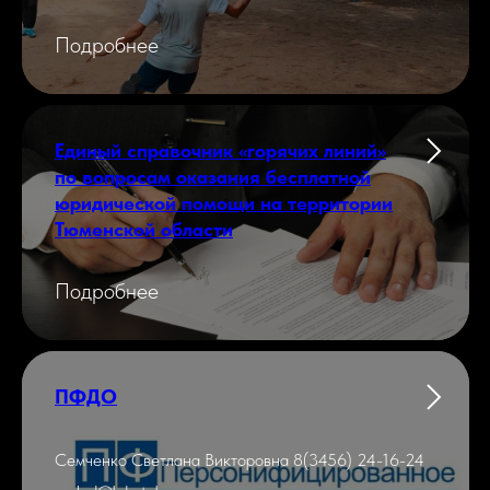
Подробнее
Единый справочник «горячих линий»
по вопросам оказания бесплатной
юридической помощи на территории
Тюменской области
Подробнее
ПФДО
Семченко Светлана Викторовна 8(3456) 24-16-24