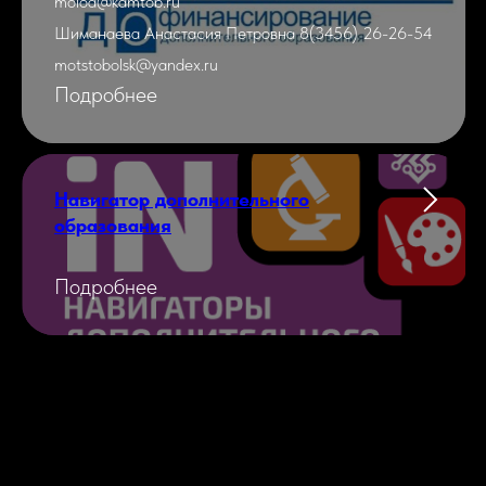
molod@kdmtob.ru
Шиманаева Анастасия Петровна 8(3456) 26-26-54
motstobolsk@yandex.ru
Подробнее
Навигатор дополнительного
образования
Подробнее