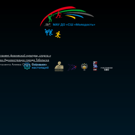
тамент физической культуры, спорта и
ики Администрации города Тобольска
тамента Алеева Ольга Фаридовна