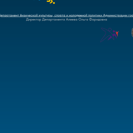
Департамент физической культуры, спорта и молодежной политики Администрации го
Директор Департамента Алеева Ольга Фаридовна