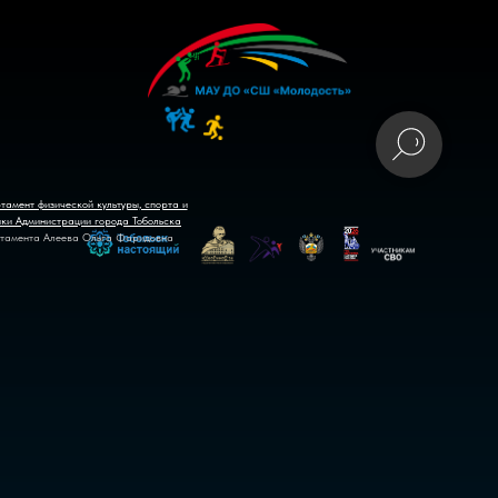
тамент физической культуры, спорта и
ики Администрации города Тобольска
тамента Алеева Ольга Фаридовна