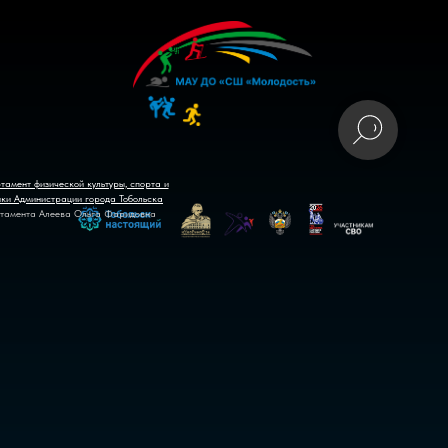
тамент физической культуры, спорта и
ики Администрации города Тобольска
тамента Алеева Ольга Фаридовна