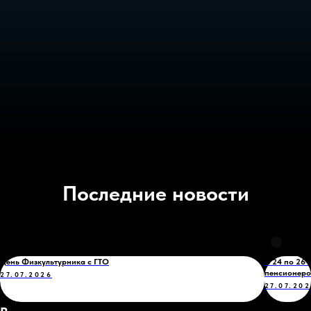
Последние новости
День Физкультурника с ГТО
С 24 по 26
пенсионеро
27.07.2026
27.07.20