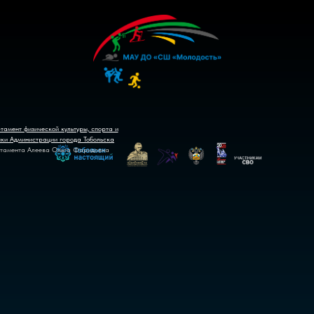
тамент физической культуры, спорта и
ики Администрации города Тобольска
тамента Алеева Ольга Фаридовна