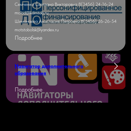
Семченко Светлана Викторовна 8(3456) 24-16-24
molod@kdmtob.ru
Шиманаева Анастасия Петровна 8(3456) 26-26-54
motstobolsk@yandex.ru
Подробнее
Навигатор дополнительного
образования
Подробнее