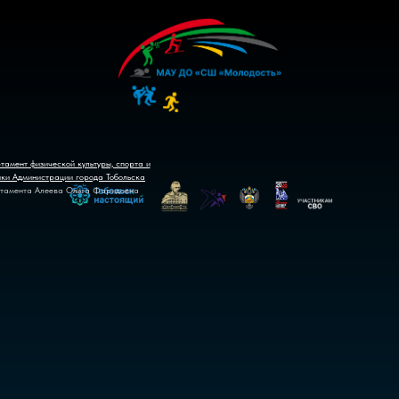
тамент физической культуры, спорта и
ики Администрации города Тобольска
тамента Алеева Ольга Фаридовна