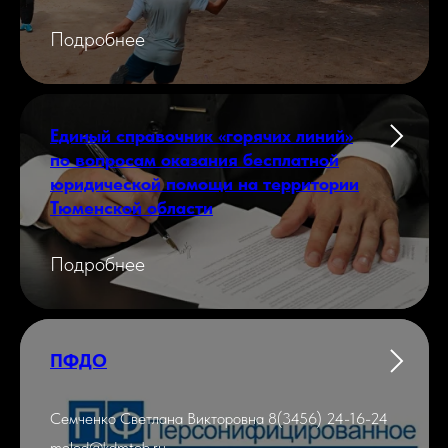
Подробнее
Единый справочник «горячих линий»
по вопросам оказания бесплатной
юридической помощи на территории
Тюменской области
Подробнее
ПФДО
Семченко Светлана Викторовна 8(3456) 24-16-24
molod@kdmtob.ru