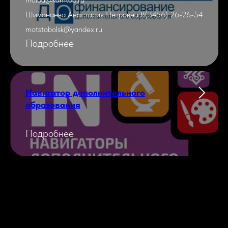
Шиманаева Анастасия Петровна 8(3456) 26-26-54
motstobolsk@yandex.ru
Подробнее
Навигатор дополнительного
образования
Подробнее