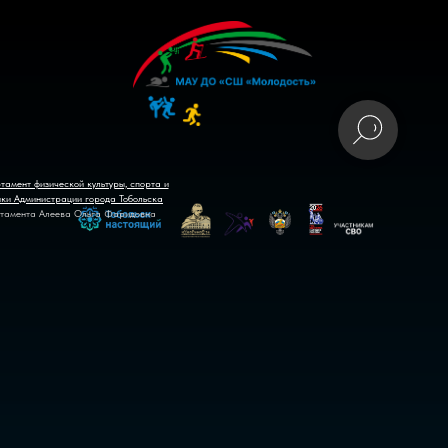
тамент физической культуры, спорта и
ики Администрации города Тобольска
тамента Алеева Ольга Фаридовна