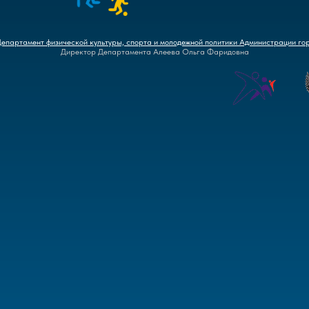
Департамент физической культуры, спорта и молодежной политики Администрации го
Директор Департамента Алеева Ольга Фаридовна