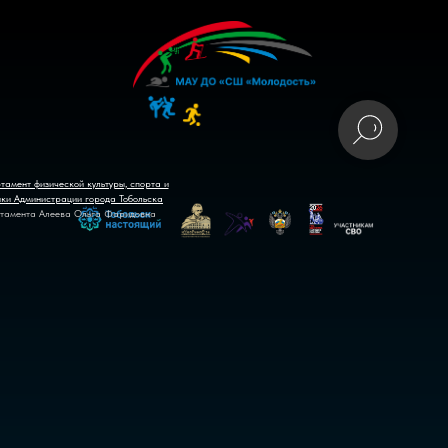
тамент физической культуры, спорта и
ики Администрации города Тобольска
тамента Алеева Ольга Фаридовна