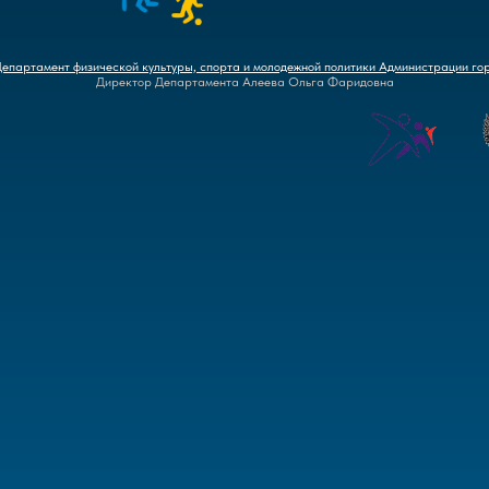
Департамент физической культуры, спорта и молодежной политики Администрации го
Директор Департамента Алеева Ольга Фаридовна