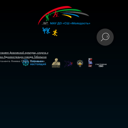
тамент физической культуры, спорта и
ики Администрации города Тобольска
тамента Алеева Ольга Фаридовна