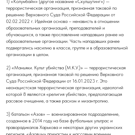
1) «Колумбайн» (другое название «Скулшутинг») —
террористическая организация, признанная таковой по
решению Верховного Суда Российской Федерации от
02.02.2022 г. Идейная основа – ненависть в отношении
образовательных организаций, преподавателей и
обучающихся, а также прославление нападавших ранее на
образовательные организации. Часть нападавших ранее
подвергались насилию в классе, группе и в образовательной
организации в целом.
2) «Маньяки. Культ убийства (М.К.У.)» — террористическая
организация, признанная таковой по решению Верховного
Суда Российской Федерации от 16.01.2023 г. Это
неонацистская террористическая организация, идеологий
которой 8 являются «религия убийства», предполагающая
расовое очищение, а также расизм и мизантропию.
3) батальон «Азов» — военизированное подразделение,
созданное в 2014 году на базе футбольных ультрас и
праворадикалов Харькова и некоторых других украинских
регионов. «Азовцы» причастны к массовым военным