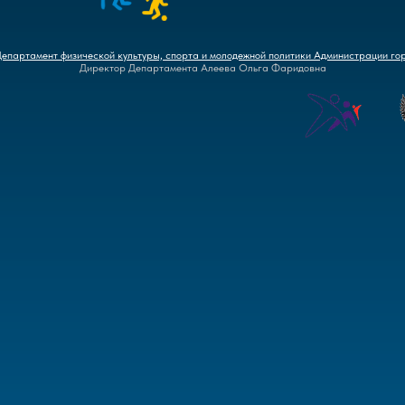
Департамент физической культуры, спорта и молодежной политики Администрации го
Директор Департамента Алеева Ольга Фаридовна