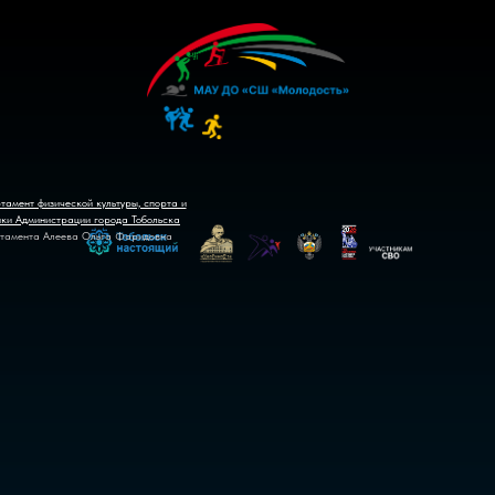
тамент физической культуры, спорта и
ики Администрации города Тобольска
тамента Алеева Ольга Фаридовна