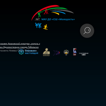
тамент физической культуры, спорта и
ики Администрации города Тобольска
тамента Алеева Ольга Фаридовна