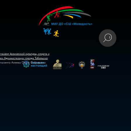
тамент физической культуры, спорта и
ики Администрации города Тобольска
тамента Алеева Ольга Фаридовна