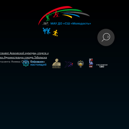
тамент физической культуры, спорта и
ики Администрации города Тобольска
тамента Алеева Ольга Фаридовна