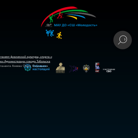
тамент физической культуры, спорта и
ики Администрации города Тобольска
тамента Алеева Ольга Фаридовна