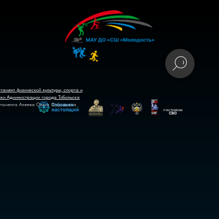
тамент физической культуры, спорта и
ики Администрации города Тобольска
тамента Алеева Ольга Фаридовна