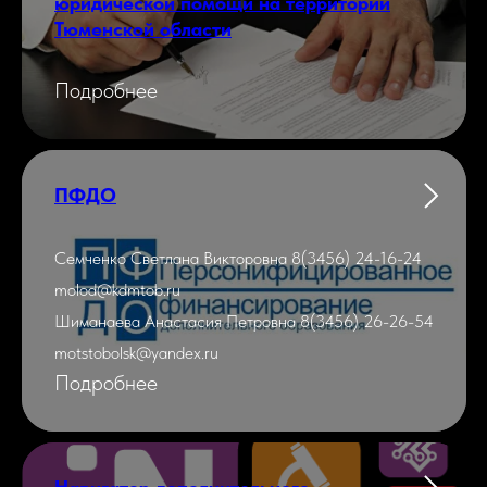
юридической помощи на территории
Тюменской области
Подробнее
ПФДО
Семченко Светлана Викторовна 8(3456) 24-16-24
molod@kdmtob.ru
Шиманаева Анастасия Петровна 8(3456) 26-26-54
motstobolsk@yandex.ru
Подробнее