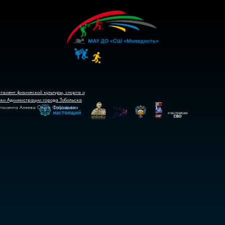
тамент физической культуры, спорта и
ики Администрации города Тобольска
тамента Алеева Ольга Фаридовна