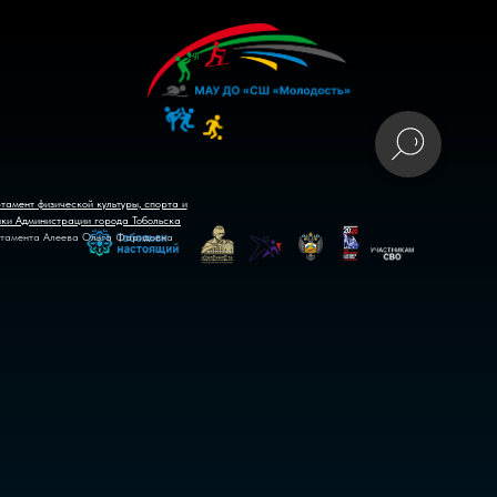
тамент физической культуры, спорта и
ики Администрации города Тобольска
тамента Алеева Ольга Фаридовна